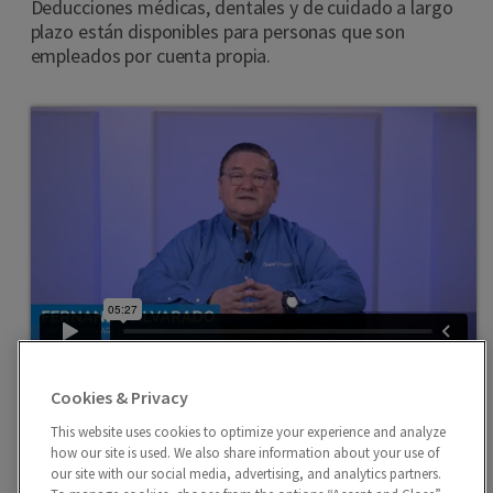
Deducciones médicas, dentales y de cuidado a largo
plazo están disponibles para personas que son
empleados por cuenta propia.
Editor de Comunicaciones
Cookies & Privacy
Editar y personalizar comunicaciones con el cliente
generadas por el programa, incluyendo la carta de
This website uses cookies to optimize your experience and analyze
how our site is used. We also share information about your use of
resultado de una declaración.
our site with our social media, advertising, and analytics partners.