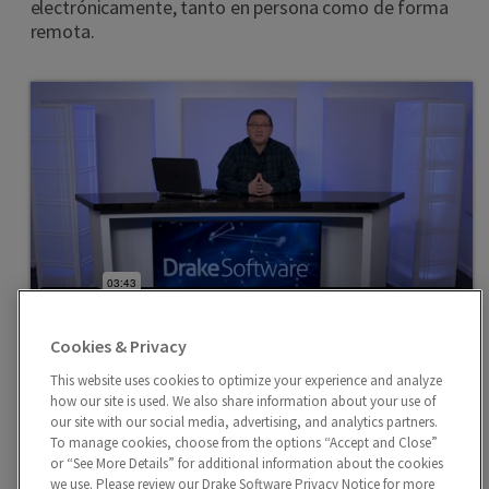
electrónicamente, tanto en persona como de forma
remota.
Cookies & Privacy
Adjuntando Archivos PDF
Adjunte electrónicamente archivos PDF al Formulario
This website uses cookies to optimize your experience and analyze
how our site is used. We also share information about your use of
1040 y a otros formularios fiscales específicos.
our site with our social media, advertising, and analytics partners.
To manage cookies, choose from the options “Accept and Close”
or “See More Details” for additional information about the cookies
we use. Please review our Drake Software Privacy Notice for more