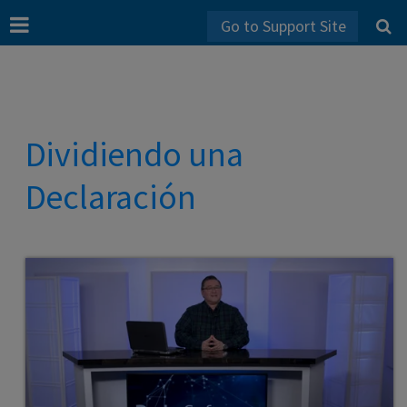
Go to Support Site
Dividiendo una
Declaración