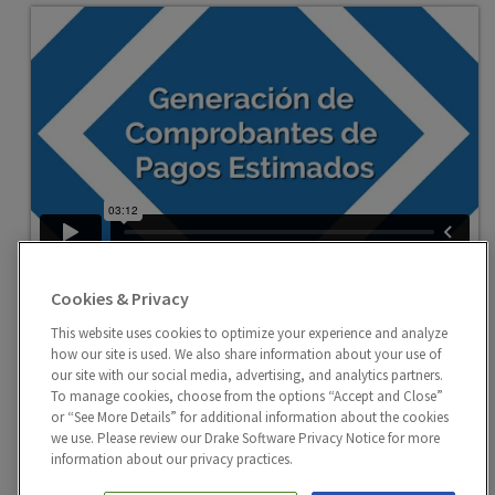
Generación de Comprobantes de Pagos
Cookies & Privacy
Estimados
Cómo generar comprobantes de pago estimados en
This website uses cookies to optimize your experience and analyze
how our site is used. We also share information about your use of
Drake Tax.
our site with our social media, advertising, and analytics partners.
To manage cookies, choose from the options “Accept and Close”
or “See More Details” for additional information about the cookies
we use. Please review our Drake Software Privacy Notice for more
information about our privacy practices.