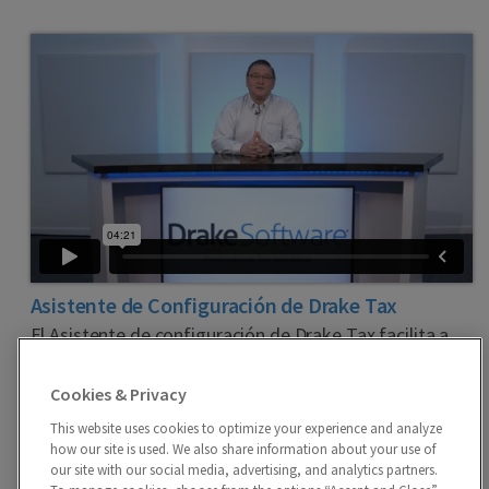
Asistente de Configuración de Drake Tax
El Asistente de configuración de Drake Tax facilita a
los usuarios nuevos ingresar la configuración mínima
requerida para preparar y transmitir electrónicamente
Cookies & Privacy
las declaraciones en Drake Tax, además guarda los
pasos de los usuarios que regresan al actualizar la
This website uses cookies to optimize your experience and analyze
how our site is used. We also share information about your use of
configuración del año anterior
our site with our social media, advertising, and analytics partners.